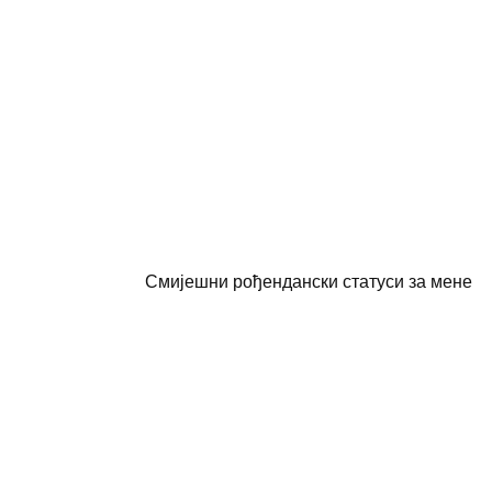
Смијешни рођендански статуси за мене