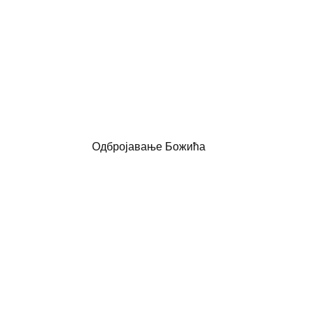
Одбројавање Божића