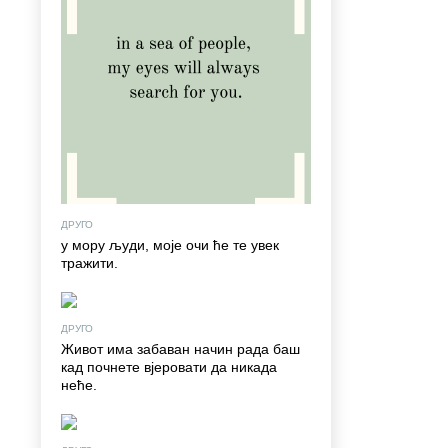
ДРУГО
у мору људи, моје очи ће те увек
тражити.
ДРУГО
Живот има забаван начин рада баш
кад почнете вјеровати да никада
неће.