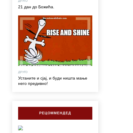
ДРУГО
21 дан до Божића.
ДРУГО
Устаните и сјај, и буди ништа мање
него предивно!
РЕЦОММЕНДЕД