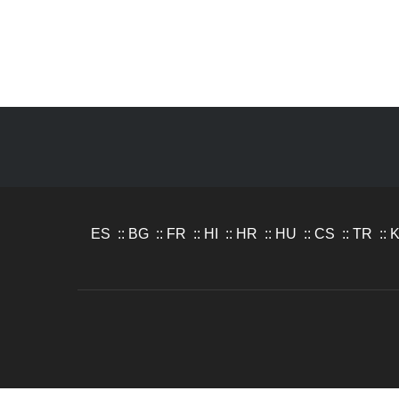
ES
::
BG
::
FR
::
HI
::
HR
::
HU
::
CS
::
TR
::