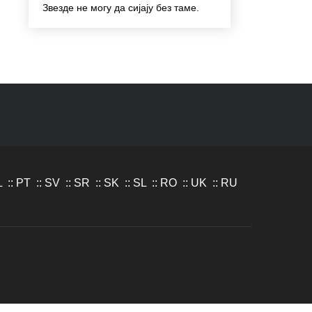
Звезде не могу да сијају без таме.
L
::
PT
::
SV
::
SR
::
SK
::
SL
::
RO
::
UK
::
RU