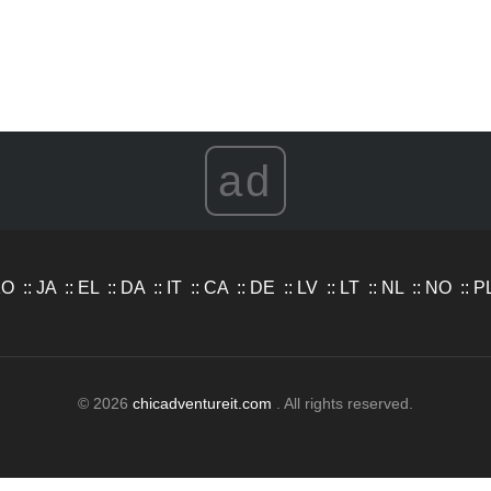
ad
KO
::
JA
::
EL
::
DA
::
IT
::
CA
::
DE
::
LV
::
LT
::
NL
::
NO
::
P
© 2026
chicadventureit.com
. All rights reserved.