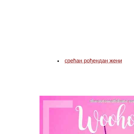
срећан рођендан жени