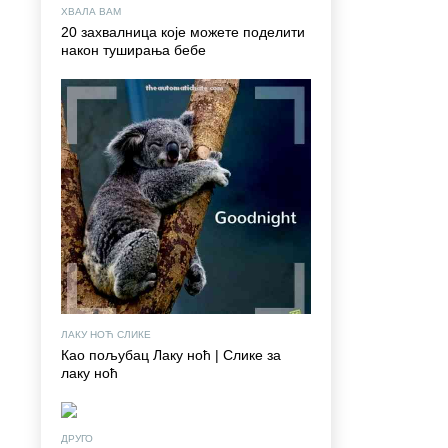
ХВАЛА ВАМ
20 захвалница које можете поделити
након туширања бебе
ЛАКУ НОЋ СЛИКЕ
Као пољубац Лаку ноћ | Слике за
лаку ноћ
ДРУГО