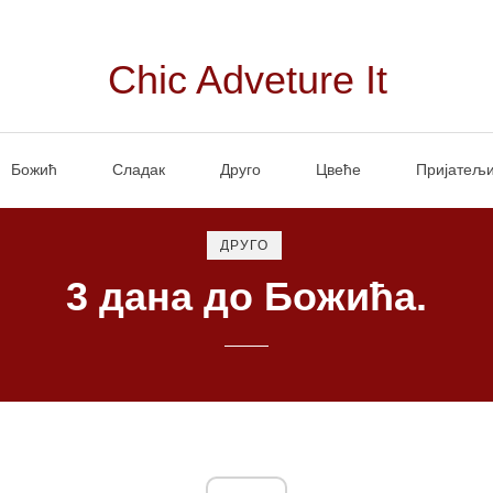
Chic Adveture It
Божић
Сладак
Друго
Цвеће
Пријатељ
ДРУГО
3 дана до Божића.