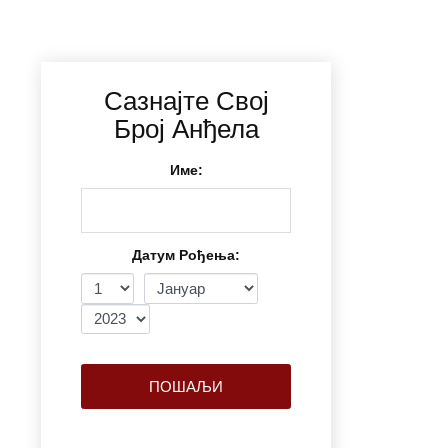
Сазнајте Свој
Број Анђела
Име:
Датум Рођења:
ПОШАЉИ