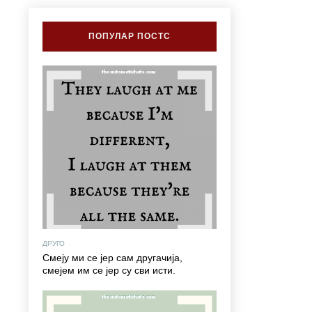
ПОПУЛАР ПОСТС
ДРУГО
Смеју ми се јер сам другачија,
смејем им се јер су сви исти.