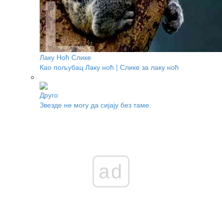
Лаку Ноћ Слике
Као пољубац Лаку ноћ | Слике за лаку ноћ
Друго
Звезде не могу да сијају без таме.
ad