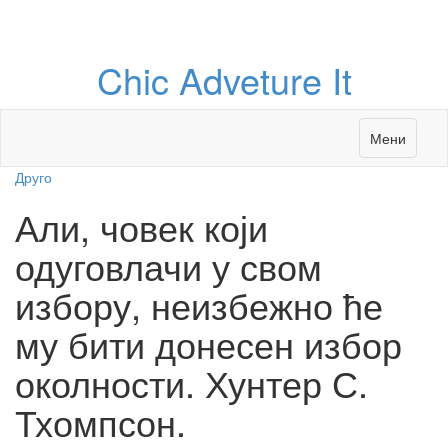
Chic Adveture It
Мени
Друго
Али, човек који
одуговлачи у свом
избору, неизбежно ће
му бити донесен избор
околности. Хунтер С.
Тхомпсон.