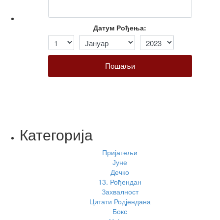
Датум Рођења:
Пошаљи
Категорија
Пријатељи
Јуне
Дечко
13. Рођендан
Захвалност
Цитати Родјендана
Бокс