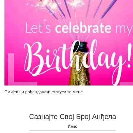
Смијешни рођендански статуси за мене
Сазнајте Свој Број Анђела
Име: