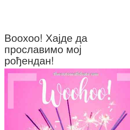
Воохоо! Хајде да
прославимо мој
рођендан!