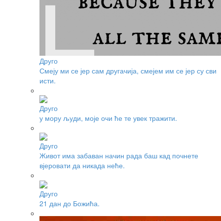
Друго
Смеју ми се јер сам другачија, смејем им се јер су сви
исти.
Друго
у мору људи, моје очи ће те увек тражити.
Друго
Живот има забаван начин рада баш кад почнете
вјеровати да никада неће.
Друго
21 дан до Божића.