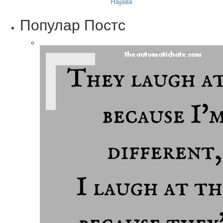
Најава
Популар Постс