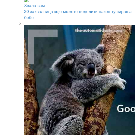
Хвала вам
20 захвалница које можете поделити након туширања
бебе