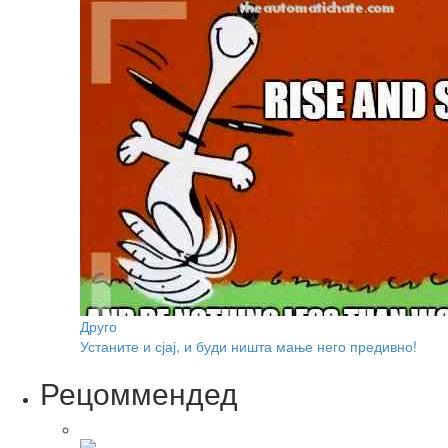
Друго
Устаните и сјај, и буди ништа мање него предивно!
Рецоммендед