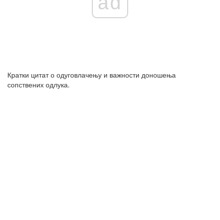
ad
Кратки цитат о одуговлачењу и важности доношења
сопствених одлука.