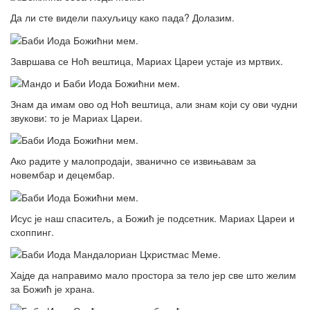
Да ли сте видели пахуљицу како пада? Долазим.
Завршава се Ноћ вештица, Мариах Цареи устаје из мртвих.
Знам да имам ово од Ноћ вештица, али знам који су ови чудни
звукови: то је Мариах Цареи.
Ако радите у малопродаји, званично се извињавам за
новембар и децембар.
Исус је наш спаситељ, а Божић је подсетник. Мариах Цареи и
схоппинг.
Хајде да направимо мало простора за тело јер све што желим
за Божић је храна.