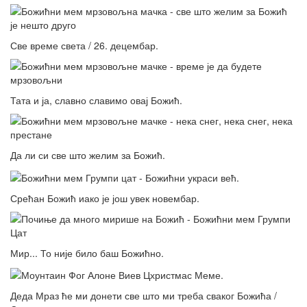
Све време света / 26. децембар.
Тата и ја, славно славимо овај Божић.
Да ли си све што желим за Божић.
Срећан Божић иако је још увек новембар.
Мир... То није било баш Божићно.
Деда Мраз ће ми донети све што ми треба сваког Божића /