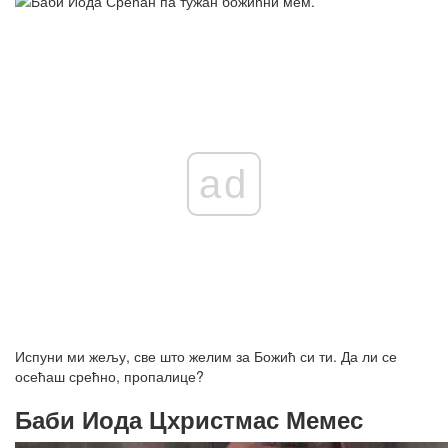
ad
Испуни ми жељу, све што желим за Божић си ти. Да ли се
осећаш срећно, пропалице?
Баби Иода Цхристмас Мемес