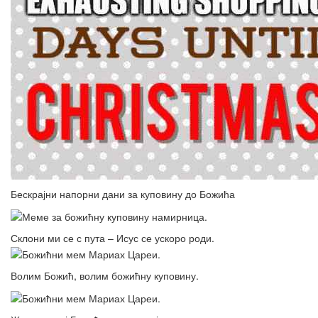
Бескрајни напорни дани за куповину до Божића
Склони ми се с пута – Исус се ускоро роди.
Волим Божић, волим божићну куповину.