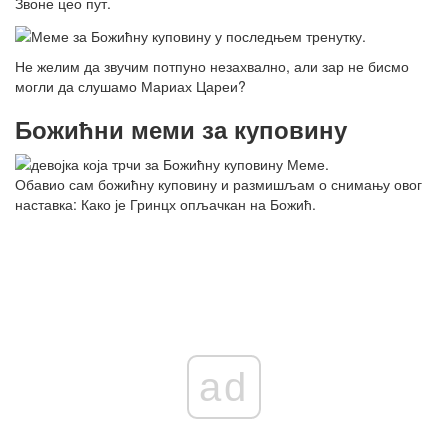
Звоне цео пут.
Не желим да звучим потпуно незахвално, али зар не бисмо
могли да слушамо Мариах Цареи?
Божићни меми за куповину
Обавио сам божићну куповину и размишљам о снимању овог
наставка: Како је Гринцх опљачкан на Божић.
ad