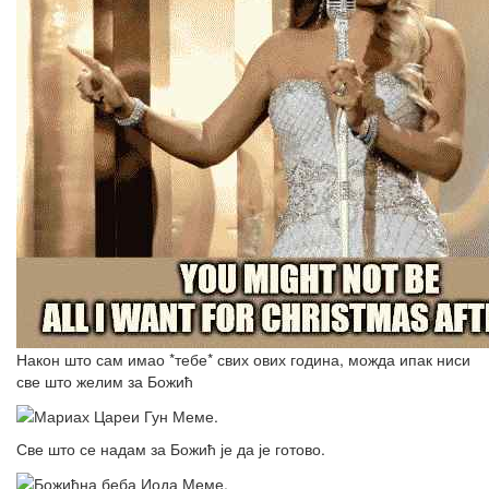
Након што сам имао *тебе* свих ових година, можда ипак ниси
све што желим за Божић
Све што се надам за Божић је да је готово.