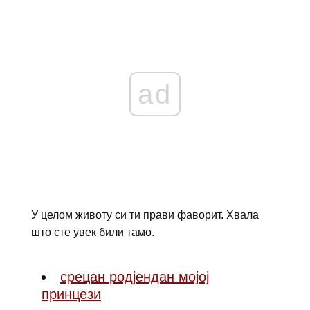
ad
У целом животу си ти прави фаворит. Хвала
што сте увек били тамо.
срецан родјендан мојој
принцези