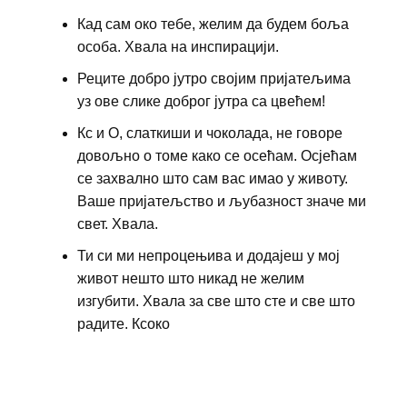
Кад сам око тебе, желим да будем боља
особа. Хвала на инспирацији.
Реците добро јутро својим пријатељима
уз ове слике доброг јутра са цвећем!
Кс и О, слаткиши и чоколада, не говоре
довољно о ​​томе како се осећам. Осјећам
се захвално што сам вас имао у животу.
Ваше пријатељство и љубазност значе ми
свет. Хвала.
Ти си ми непроцењива и додајеш у мој
живот нешто што никад не желим
изгубити. Хвала за све што сте и све што
радите. Ксоко