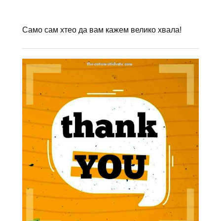
Само сам хтео да вам кажем велико хвала!