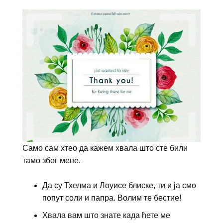
Само сам хтео да кажем хвала што сте били
тамо због мене.
Да су Тхелма и Лоуисе блиске, ти и ја смо
попут соли и папра. Волим те бестие!
Хвала вам што знате када ћете ме