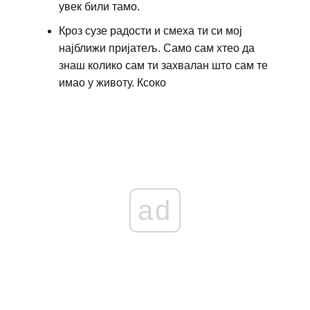
увек били тамо.
Кроз сузе радости и смеха ти си мој
најближи пријатељ. Само сам хтео да
знаш колико сам ти захвалан што сам те
имао у животу. Ксоко
ad