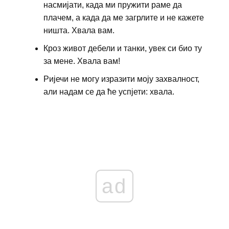
насмијати, када ми пружити раме да
плачем, а када да ме загрлите и не кажете
ништа. Хвала вам.
Кроз живот дебели и танки, увек си био ту
за мене. Хвала вам!
Ријечи не могу изразити моју захвалност,
али надам се да ће успјети: хвала.
ad