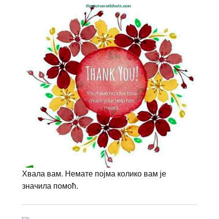
Хвала вам. Немате појма колико вам је
значила помоћ.