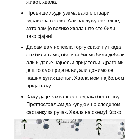
живот, хвала.
Превише људи узима важне ствари
здраво за готово. Али заслужујете више,
зато вам је велико хвала што сте били
тако сјајни!
Да сам вам испекла торту сваки пут када
сте били тамо, обојица бисмо били дебели
али и даље најбољи пријатељи. Драго ми
је што смо пријатељи, али држимо се
наших дугих шетњи. Хвала мом најбољем
пријатељу.
Кажу да је захвалност једнака богатству.
Претпостављам да купујем на следећем
састанку за ручак. Хвала на свему! Ксоко