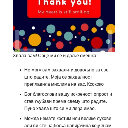
Хвала вам! Срце ми се и даље смешка.
Не могу вам захвалити довољно за све
што радите. Моја се захвалност
преплавила мислима на вас. Ксококо
Бог благослови вашу искреност, опрост и
став љубави према свему што радите.
Пуно хвала што си ми леђа имао.
Можда немате костим или велике лукове,
али ви сте најбоља навијачица коју знам -