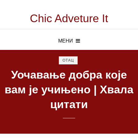
Chic Adveture It
МЕНИ
ОТАЦ
Уочавање добра које
вам је учињено | Хвала
цитати