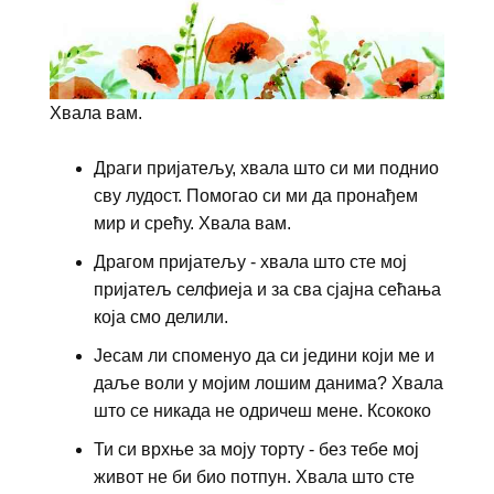
Хвала вам.
Драги пријатељу, хвала што си ми поднио
сву лудост. Помогао си ми да пронађем
мир и срећу. Хвала вам.
Драгом пријатељу - хвала што сте мој
пријатељ селфиеја и за сва сјајна сећања
која смо делили.
Јесам ли споменуо да си једини који ме и
даље воли у мојим лошим данима? Хвала
што се никада не одричеш мене. Ксококо
Ти си врхње за моју торту - без тебе мој
живот не би био потпун. Хвала што сте