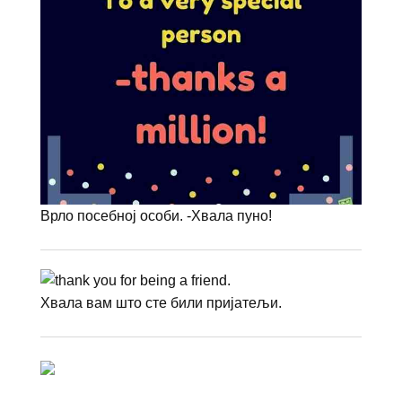
Врло посебној особи. -Хвала пуно!
Хвала вам што сте били пријатељи.