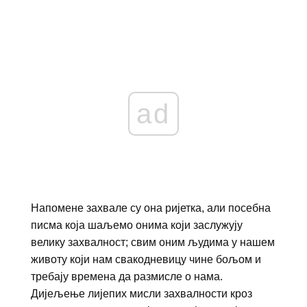
ad
Напомене захвале су она ријетка, али посебна
писма која шаљемо онима који заслужују
велику захвалност; свим оним људима у нашем
животу који нам свакодневицу чине бољом и
требају времена да размисле о нама.
Дијељење лијепих мисли захвалности кроз