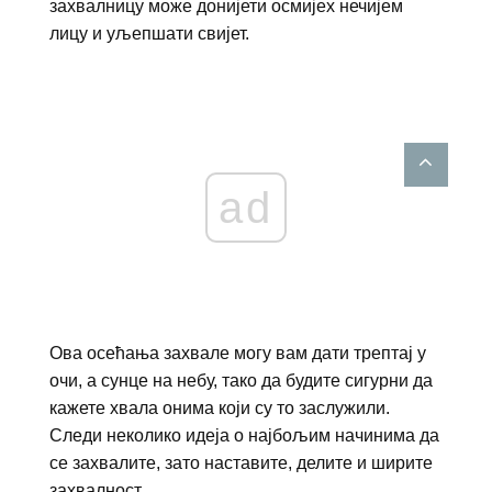
захвалницу може донијети осмијех нечијем
лицу и уљепшати свијет.
ad
Ова осећања захвале могу вам дати трептај у
очи, а сунце на небу, тако да будите сигурни да
кажете хвала онима који су то заслужили.
Следи неколико идеја о најбољим начинима да
се захвалите, зато наставите, делите и ширите
захвалност.