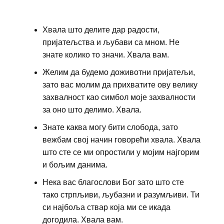
Хвала што делите дар радости,
пријатељства и љубави са мном. Не
знате колико то значи. Хвала вам.
Желим да будемо доживотни пријатељи,
зато вас молим да прихватите ову велику
захвалност као симбол моје захвалности
за оно што делимо. Хвала.
Знате каква могу бити слобода, зато
вежбам свој начин говорећи хвала. Хвала
што сте се ми опростили у мојим најгорим
и бољим данима.
Нека вас благослови Бог зато што сте
тако стрпљиви, љубазни и разумљиви. Ти
си најбоља ствар која ми се икада
догодила. Хвала вам.