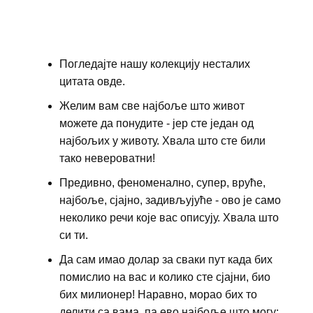
Погледајте нашу колекцију несталих
цитата овде.
Желим вам све најбоље што живот
можете да понудите - јер сте један од
најбољих у животу. Хвала што сте били
тако невероватни!
Предивно, феноменално, супер, вруће,
најбоље, сјајно, задивљујуће - ово је само
неколико речи које вас описују. Хвала што
си ти.
Да сам имао долар за сваки пут када бих
помислио на вас и колико сте сјајни, био
бих милионер! Наравно, морао бих то
делити са вама, па ево најбоље што могу: