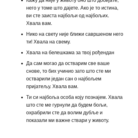
Кажу да није у животу оно што добијате,
него у томе што дајете. Ако је то истина,
ви сте заиста најбољи од најбољих.
Хвала вам.
Нико на свету није ближи савршеном него
ти! Хвала на свему.
Хвала на белешкама за твој рођендан
Да сам могао да остварим све ваше
снове, то бих учинио зато што сте ми
остварили један сан о најбољем
пријатељу. Хвала вам.
Ти си најбоља особа коју познајем. Хвала
што сте ме гурнули да будем бољи,
охрабрили сте да волим дубље и
показали ми важне ствари у животу.