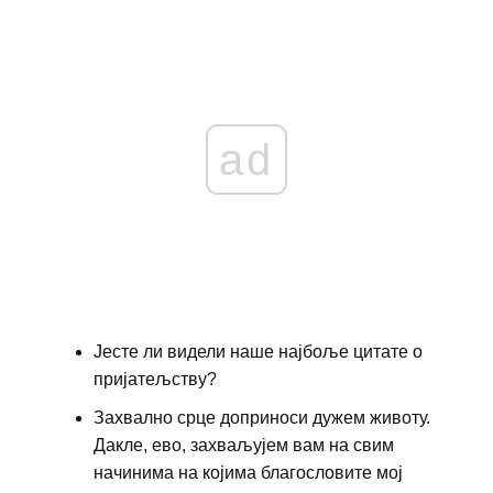
ad
Јесте ли видели наше најбоље цитате о
пријатељству?
Захвално срце доприноси дужем животу.
Дакле, ево, захваљујем вам на свим
начинима на којима благословите мој