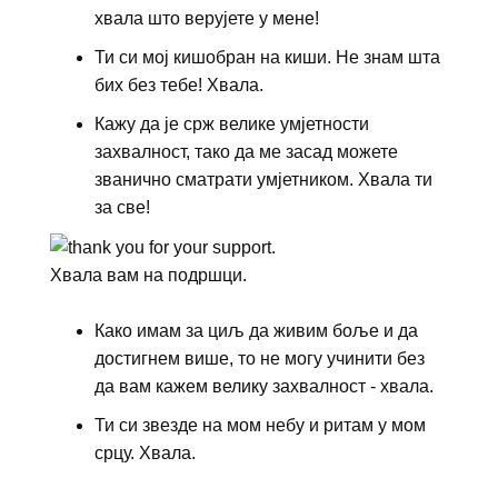
хвала што верујете у мене!
Ти си мој кишобран на киши. Не знам шта
бих без тебе! Хвала.
Кажу да је срж велике умјетности
захвалност, тако да ме засад можете
званично сматрати умјетником. Хвала ти
за све!
Хвала вам на подршци.
Како имам за циљ да живим боље и да
достигнем више, то не могу учинити без
да вам кажем велику захвалност - хвала.
Ти си звезде на мом небу и ритам у мом
срцу. Хвала.