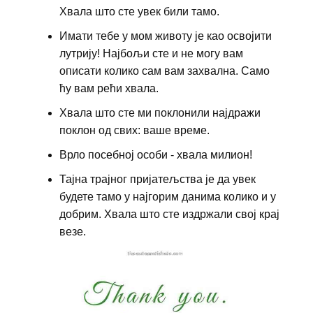
Хвала што сте увек били тамо.
Имати тебе у мом животу је као освојити
лутрију! Најбољи сте и не могу вам
описати колико сам вам захвална. Само
ћу вам рећи хвала.
Хвала што сте ми поклонили најдражи
поклон од свих: ваше време.
Врло посебној особи - хвала милион!
Тајна трајног пријатељства је да увек
будете тамо у најгорим данима колико и у
добрим. Хвала што сте издржали свој крај
везе.