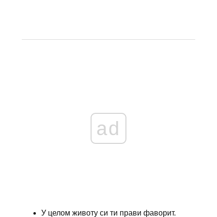
ad
У целом животу си ти прави фаворит.