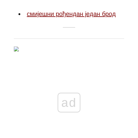
смијешни рођендан један брод
ad